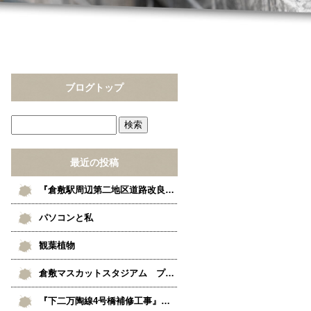
ブログトップ
最近の投稿
『倉敷駅周辺第二地区道路改良工事』現場見学
パソコンと私
観葉植物
倉敷マスカットスタジアム プロ野球公式戦
『下二万陶線4号橋補修工事』竣工しました