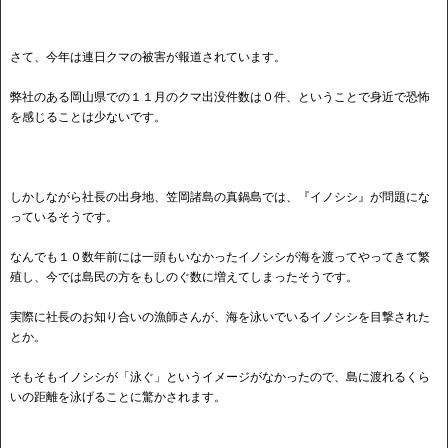
さて、今年は連日クマの被害が報道されています。
弊社のある岡山県での１１月のクマ出没件数は０件、ということで身近で恐怖
を感じることは少ないです。
しかしながら社長の出身地、笠岡諸島の真鍋島では、『イノシシ』が問題にな
っているそうです。
なんでも１０数年前には一頭もいなかったイノシシが海を渡ってやってきて繁
殖し、今では島民の方をもしのぐ数に増えてしまったそうです。
実際に社長のお知り合いの漁師さんが、海を泳いでいるイノシシを目撃された
とか。
そもそもイノシシが「泳ぐ」というイメージがなかったので、島に渡れるくら
いの距離を泳げることに驚かされます。