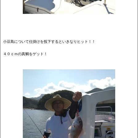
小豆島について仕掛けを投下するといきなりヒット！！
４０ｃｍの真鯛をゲット！