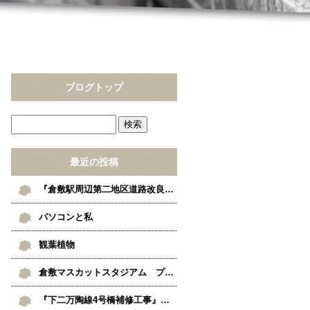
ブログトップ
最近の投稿
『倉敷駅周辺第二地区道路改良工事』現場見学
パソコンと私
観葉植物
倉敷マスカットスタジアム プロ野球公式戦
『下二万陶線4号橋補修工事』竣工しました