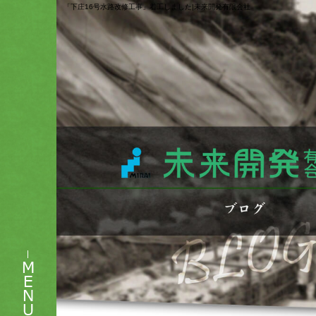
「下庄16号水路改修工事」着工しました|未来開発有限会社