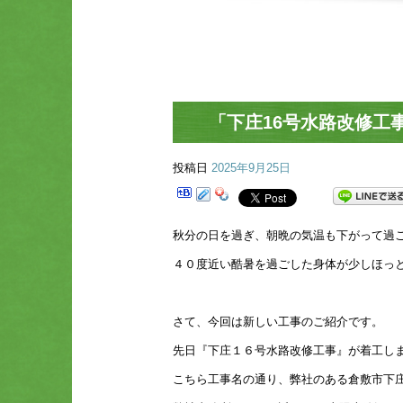
「下庄16号水路改修工
投稿日
2025年9月25日
秋分の日を過ぎ、朝晩の気温も下がって過
４０度近い酷暑を過ごした身体が少しほっ
さて、今回は新しい工事のご紹介です。
先日『下庄１６号水路改修工事』が着工し
こちら工事名の通り、弊社のある倉敷市下庄