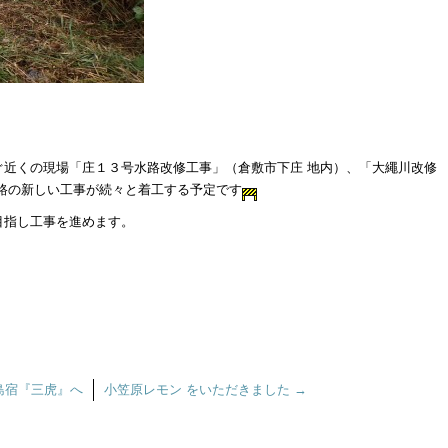
ぐ近くの現場「庄１３号水路改修工事」（倉敷市下庄 地内）、「大繩川改修
路の新しい工事が続々と着工する予定です
目指し工事を進めます。
島宿『三虎』へ
小笠原レモン をいただきました
→